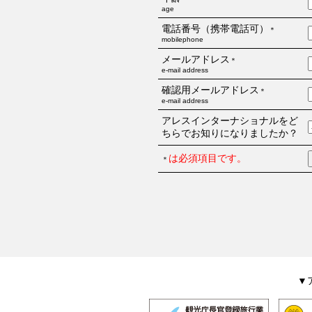
age
電話番号（携帯電話可）
＊
mobilephone
メールアドレス
＊
e-mail address
確認用メールアドレス
＊
e-mail address
アレスインターナショナルをど
ちらでお知りになりましたか？
は必須項目です。
＊
▼