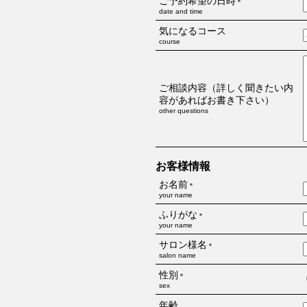
ご予約希望の日時
＊
date and time
気になるコース
course
ご相談内容（詳しく聞きたい内
容があればお書き下さい）
other questions
お客様情報
お名前
＊
your name
ふりがな
＊
your name
サロン様名
＊
salon name
性別
＊
sex
年齢